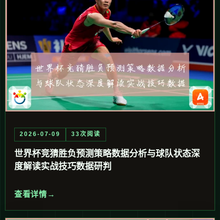
2026-07-09
33次阅读
世界杯竞猜胜负预测策略数据分析与球队状态深
度解读实战技巧数据研判
查看详情→