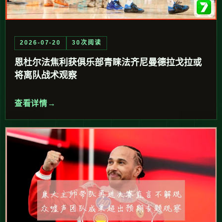
2026-07-20
30次阅读
恩杜尔法焦利获俱乐部青睐法齐尼曼德拉戈拉或
将离队战术观察
查看详情→