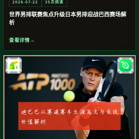
2026-07-22
35次阅读
世界男排联赛焦点升级日本男排迎战巴西赛场解
析
查看详情→