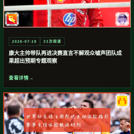
2026-07-19
33次阅读
康大主帅带队再进决赛直言不解观众嘘声团队成
果超出预期专题观察
查看详情→