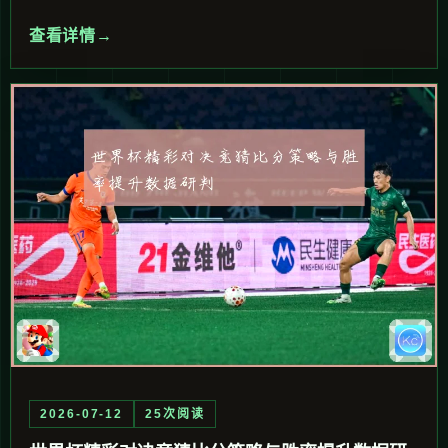
查看详情→
2026-07-12
25次阅读