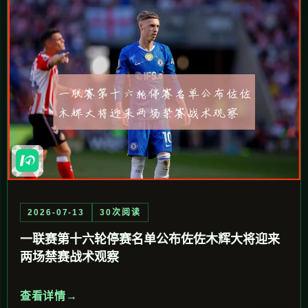
2026-07-13
30次阅读
一联赛第十六轮停赛名单公布佐佐木辉大将迎来
两场禁赛战术观察
查看详情→