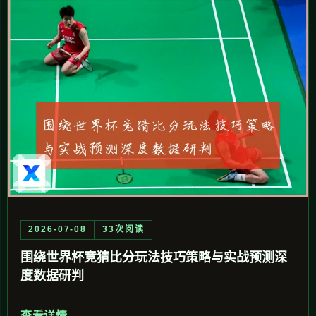
2026-07-08
33次阅读
围绕世界杯竞猜比分玩法技巧策略与实战预测深
度数据研判
查看详情→