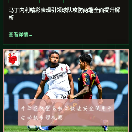
马丁内利精彩表现引领球队攻防两端全面提升解
析
查看详情→