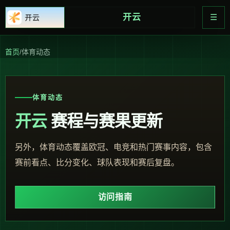
开云
☰
首页
/
体育动态
体育动态
开云
赛程与赛果更新
另外，体育动态覆盖欧冠、电竞和热门赛事内容，包含
赛前看点、比分变化、球队表现和赛后复盘。
访问指南