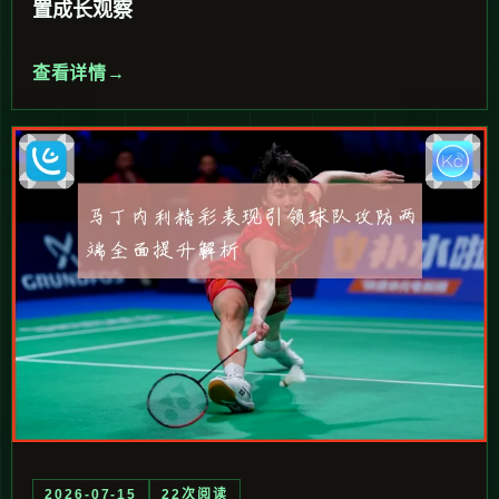
置成长观察
查看详情→
2026-07-15
22次阅读