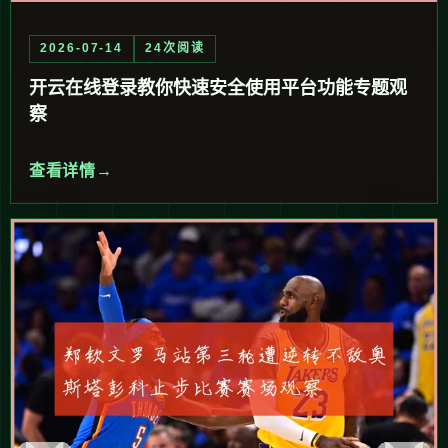
2026-07-14
24次阅读
开云在线登录教你快速安全使用平台功能专题观
察
查看详情→